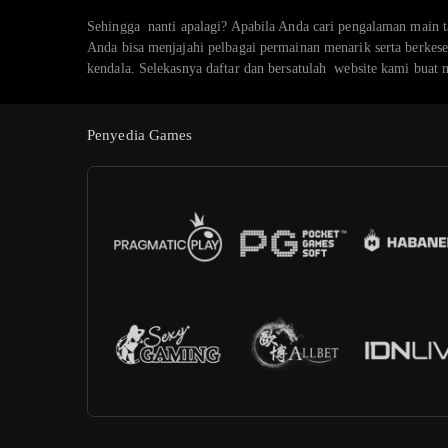
Sehingga nanti apalagi? Apabila Anda cari pengalaman main 
Anda bisa menjajahi pelbagai permainan menarik serta berkes
kendala. Selekasnya daftar dan bersatulah website kami bua
Penyedia Games