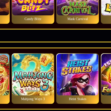
Candy Blitz
Mask Carnival
Mahjong Ways 3
Heist Stakes