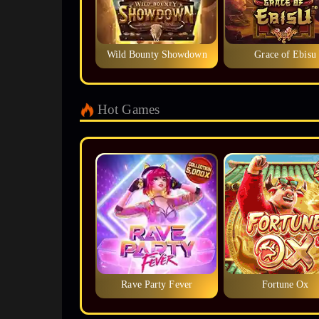
Wild Bounty Showdown
Grace of Ebisu
Hot Games
Rave Party Fever
Fortune Ox