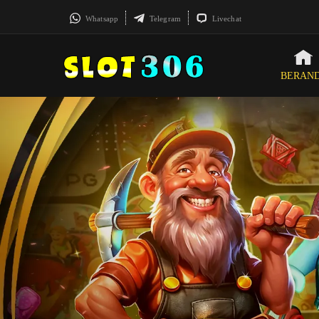
Whatsapp
Telegram
Livechat
BERAN