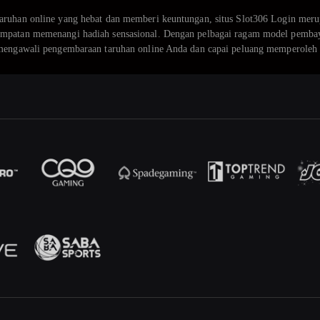
taruhan online yang hebat dan memberi keuntungan, situs Slot306 Login me
empatan memenangi hadiah sensasional. Dengan pelbagai ragam model pembaya
t mengawali pengembaraan taruhan online Anda dan capai peluang memperoleh