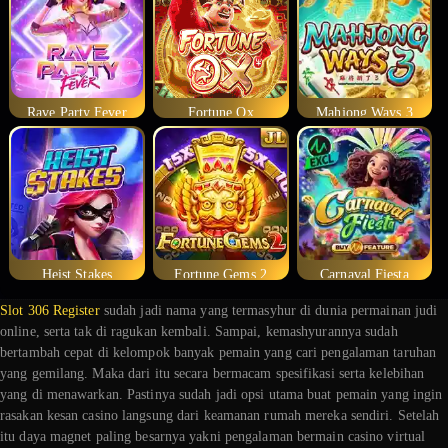
Rave Party Fever
Fortune Ox
Mahjong Ways 3
Heist Stakes
Fortune Gems 2
Carnaval Fiesta
Slot 306 Register
sudah jadi nama yang termasyhur di dunia permainan judi
online, serta tak di ragukan kembali. Sampai, kemashyurannya sudah
bertambah cepat di kelompok banyak pemain yang cari pengalaman taruhan
yang gemilang. Maka dari itu secara bermacam spesifikasi serta kelebihan
yang di menawarkan. Pastinya sudah jadi opsi utama buat pemain yang ingin
rasakan kesan casino langsung dari keamanan rumah mereka sendiri. Setelah
itu daya magnet paling besarnya yakni pengalaman bermain casino virtual