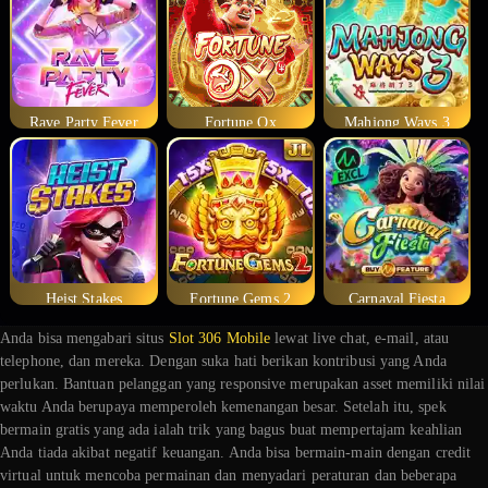
Rave Party Fever
Fortune Ox
Mahjong Ways 3
Heist Stakes
Fortune Gems 2
Carnaval Fiesta
Anda bisa mengabari situs
Slot 306 Mobile
lewat live chat, e-mail, atau
telephone, dan mereka. Dengan suka hati berikan kontribusi yang Anda
perlukan. Bantuan pelanggan yang responsive merupakan asset memiliki nilai
waktu Anda berupaya memperoleh kemenangan besar. Setelah itu, spek
bermain gratis yang ada ialah trik yang bagus buat mempertajam keahlian
Anda tiada akibat negatif keuangan. Anda bisa bermain-main dengan credit
virtual untuk mencoba permainan dan menyadari peraturan dan beberapa