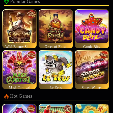
Popular Games
Wild Bounty Showdown
Grace of Ebisu
Candy Blitz
Mask Carnival
Le Zeus
Speed Winner
Hot Games